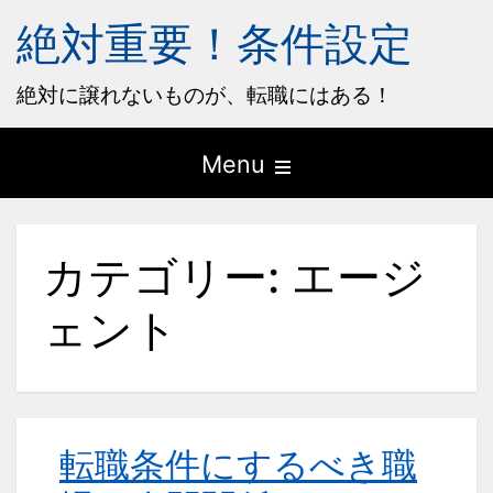
絶対重要！条件設定
絶対に譲れないものが、転職にはある！
Open
Menu
the
main
カテゴリー:
エージ
menu
ェント
転職条件にするべき職